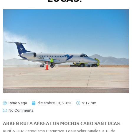
Rene Vega
diciembre 13, 2023
9:17 pm
No Comments
𝗔𝗕𝗥𝗘𝗡 𝗥𝗨𝗧𝗔 𝗔𝗘́𝗥𝗘𝗔 𝗟𝗢𝗦 𝗠𝗢𝗖𝗛𝗜𝗦-𝗖𝗔𝗕𝗢 𝗦𝗔𝗡 𝗟𝗨𝗖𝗔𝗦.-
RENÉ VEGA: Periodismo Disruptivo. Los Mochis, Sinaloa, a 13 de