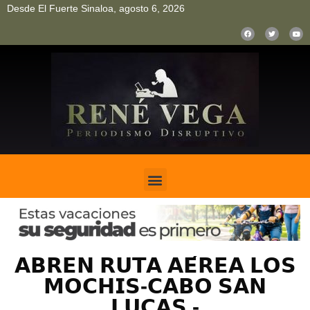
Desde El Fuerte Sinaloa, agosto 6, 2026
pinup
pin up
mostbet casino kz
bonus aviator game
1win
𝗔𝗕𝗥𝗘𝗡 𝗥𝗨𝗧𝗔 𝗔𝗘́𝗥𝗘𝗔 𝗟𝗢𝗦
𝗠𝗢𝗖𝗛𝗜𝗦-𝗖𝗔𝗕𝗢 𝗦𝗔𝗡
𝗟𝗨𝗖𝗔𝗦.-