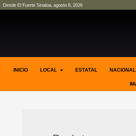
Desde El Fuerte Sinaloa, agosto 6, 2026
pinup
pin up
mostbet casino kz
bonus aviator game
1win
INICIO
LOCAL
ESTATAL
NACIONAL
IM