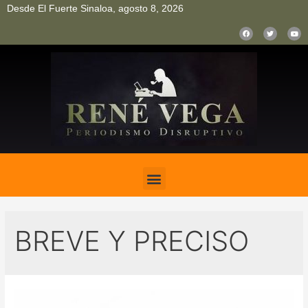
Desde El Fuerte Sinaloa, agosto 8, 2026
pinup
pin up
mostbet casino kz
bonus aviator game
1win
BREVE Y PRECISO