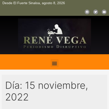
Desde El Fuerte Sinaloa, agosto 8, 2026
pinup
pin up
mostbet casino kz
bonus aviator game
1win
Día:
15 noviembre,
2022