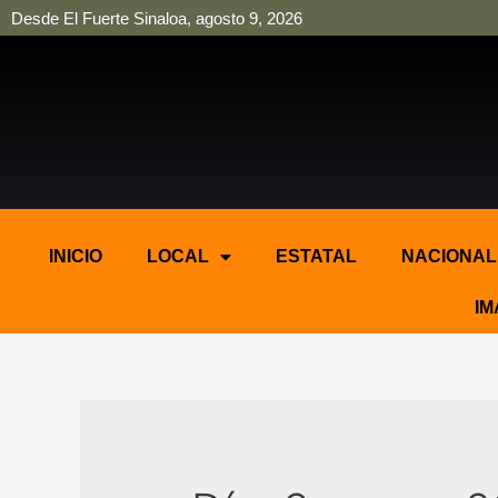
Desde El Fuerte Sinaloa, agosto 9, 2026
pinup
pin up
mostbet casino kz
bonus aviator game
1win
INICIO
LOCAL
ESTATAL
NACIONAL
IM