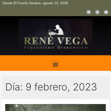
Desde El Fuerte Sinaloa, agosto 10, 2026
pinup
pin up
mostbet casino kz
bonus aviator game
1win
Día:
9 febrero, 2023