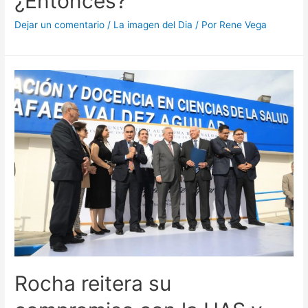
¿Entonces?
Dejar un comentario
/
La imagen del Dia
/ Por
Rene Vega
Rocha reitera su