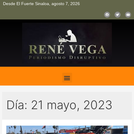
Desde El Fuerte Sinaloa, agosto 7, 2026
pinup
pin up
mostbet casino kz
bonus aviator game
1win
Día:
21 mayo, 2023