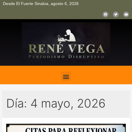
Desde El Fuerte Sinaloa, agosto 6, 2026
pinup
pin up
mostbet casino kz
bonus aviator game
1win
Día:
4 mayo, 2026