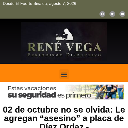
Desde El Fuerte Sinaloa, agosto 7, 2026
pinup
pin up
mostbet casino kz
bonus aviator game
1win
02 de octubre no se olvida: Le
agregan “asesino” a placa de
Díaz Ordaz.-