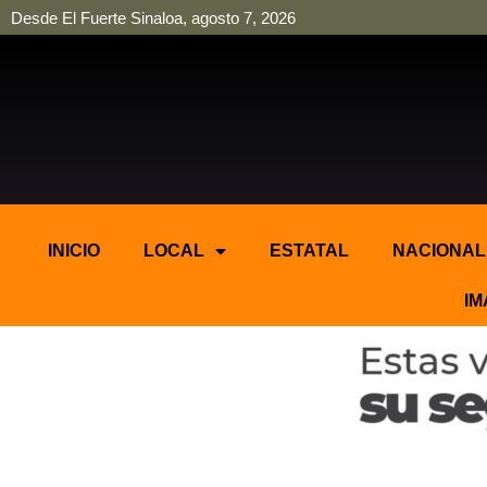
Desde El Fuerte Sinaloa, agosto 7, 2026
pinup
pin up
mostbet casino kz
bonus aviator game
1win
INICIO
LOCAL
ESTATAL
NACIONAL
IM