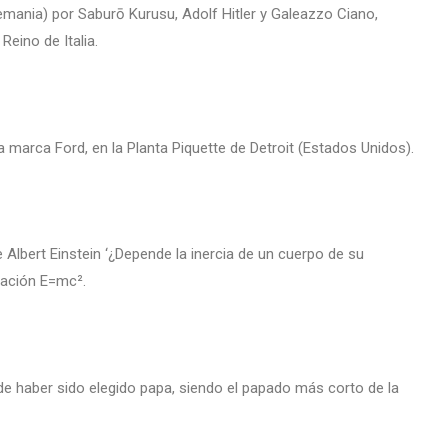
(Alemania) por Saburō Kurusu, Adolf Hitler y Galeazzo Ciano,
Reino de Italia.
a marca Ford, en la Planta Piquette de Detroit (Estados Unidos).
de Albert Einstein ‘¿Depende la inercia de un cuerpo de su
uación E=mc².
 de haber sido elegido papa, siendo el papado más corto de la