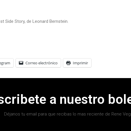
t Side Story, de Leonard Bernstein.
legram
Correo electrónico
Imprimir
scribete a nuestro bole
Déjanos tu email para que recibas lo mas reciente de Rene Veg