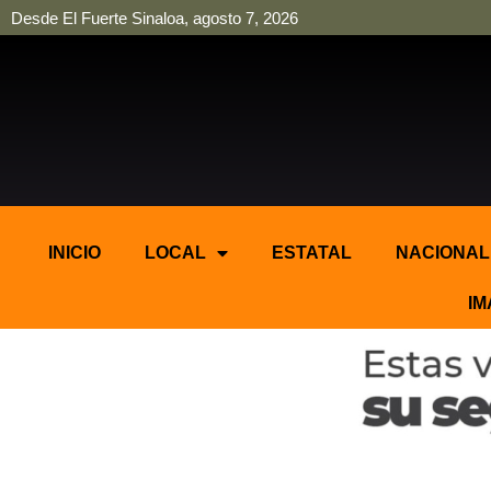
Desde El Fuerte Sinaloa, agosto 7, 2026
pinup
pin up
mostbet casino kz
bonus aviator game
1win
INICIO
LOCAL
ESTATAL
NACIONAL
IM