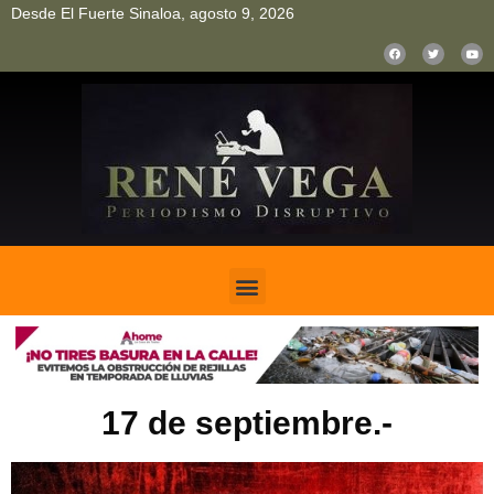
Desde El Fuerte Sinaloa, agosto 9, 2026
pinup
pin up
mostbet casino kz
bonus aviator game
1win
17 de septiembre.-