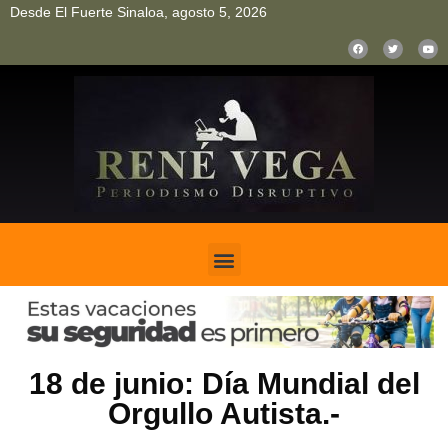
Desde El Fuerte Sinaloa, agosto 5, 2026
pinup
pin up
mostbet casino kz
bonus aviator game
1win
18 de junio: Día Mundial del
Orgullo Autista.-