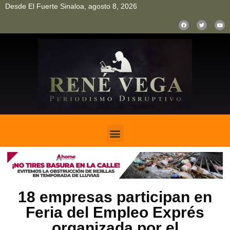
Desde El Fuerte Sinaloa, agosto 8, 2026
pinup
pin up
mostbet casino kz
bonus aviator game
1win
18 empresas participan en
Feria del Empleo Exprés
organizada por el