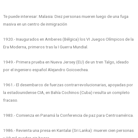
Te puede interesar: Malasia: Diez personas mueren luego de una fuga
masiva en un centro de inmigración
1920.- Inaugurados en Amberes (Bélgica) los VI Juegos Olímpicos de la
Era Moderna, primeros tras la I Guerra Mundial.
1949.- Primera prueba en Nueva Jersey (EU) de un tren Talgo, ideado
por el ingeniero español Alejandro Goicoechea.
1961.- El desembarco de fuerzas contrarrevolucionarias, apoyadas por
la estadounidense CIA, en Bahía Cochinos (Cuba) resulta un completo
fracaso.
1983.- Comienza en Panamá la Conferencia de paz para Centroamérica.
1986.- Revienta una presa en Kantalai (Sri Lanka): mueren cien personas
y 18 mil quedan sin hogar.