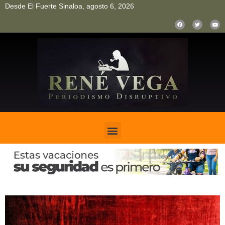
Desde El Fuerte Sinaloa, agosto 6, 2026
pinup
pin up
mostbet casino kz
bonus aviator game
1win