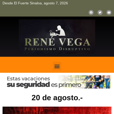
Desde El Fuerte Sinaloa, agosto 7, 2026
pinup
pin up
mostbet casino kz
bonus aviator game
1win
20 de agosto.-