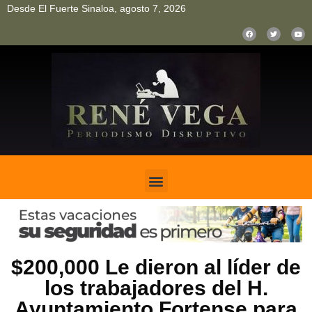
Desde El Fuerte Sinaloa, agosto 7, 2026
pinup
pin up
mostbet casino kz
bonus aviator game
1win
$200,000 Le dieron al líder de
los trabajadores del H.
Ayuntamiento Fortense para