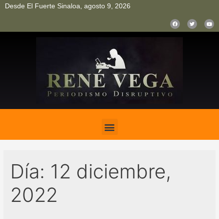
Desde El Fuerte Sinaloa, agosto 9, 2026
pinup
pin up
mostbet casino kz
bonus aviator game
1win
Día:
12 diciembre,
2022