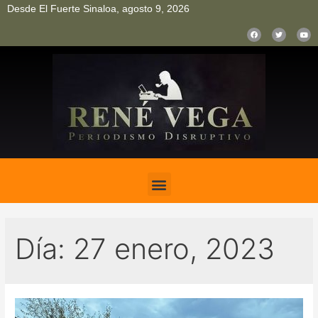
Desde El Fuerte Sinaloa, agosto 9, 2026
pinup
pin up
mostbet casino kz
bonus aviator game
1win
Día:
27 enero, 2023