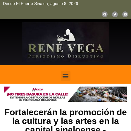
Desde El Fuerte Sinaloa, agosto 8, 2026
pinup
pin up
mostbet casino kz
bonus aviator game
1win
Fortalecerán la promoción de
la cultura y las artes en la
capital sinaloense.-