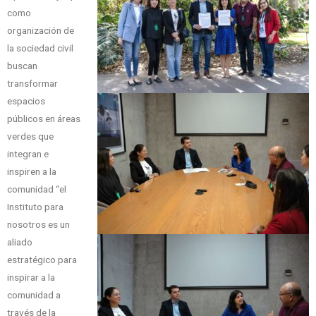
como
organización de
la sociedad civil
buscan
transformar
espacios
públicos en áreas
verdes que
integran e
inspiren a la
comunidad “el
Instituto para
nosotros es un
aliado
estratégico para
inspirar a la
comunidad a
través de la