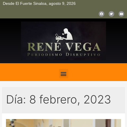
Desde El Fuerte Sinaloa, agosto 9, 2026
pinup
pin up
mostbet casino kz
bonus aviator game
1win
Día:
8 febrero, 2023