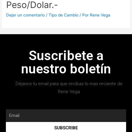
Peso/Dolar.-
Dejar un comentario
/
Tipo de Cambio
/ Por
Rene Vega
Suscribete a
nuestro boletín
Déjanos tu email para que recibas lo mas reciente de
Rene Vega
SUBSCRIBE