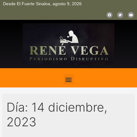
Desde El Fuerte Sinaloa, agosto 9, 2026
pinup
pin up
mostbet casino kz
bonus aviator game
1win
Día:
14 diciembre,
2023