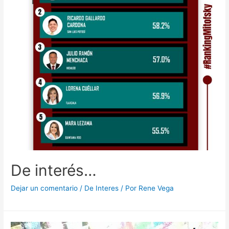
De interés…
Dejar un comentario
/
De Interes
/ Por
Rene Vega