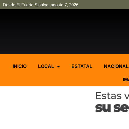
Desde El Fuerte Sinaloa, agosto 7, 2026
pinup
pin up
mostbet casino kz
bonus aviator game
1win
INICIO
LOCAL
ESTATAL
NACIONAL
IM