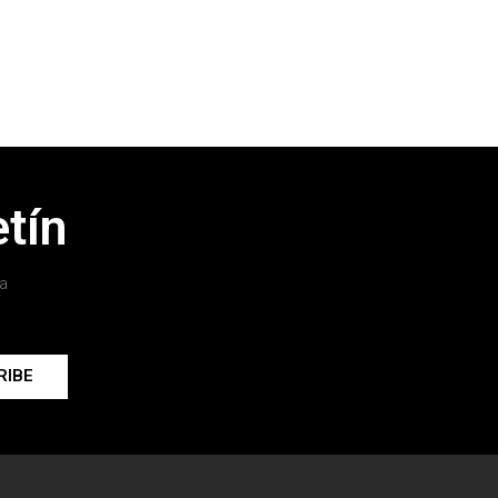
tín
a
RIBE