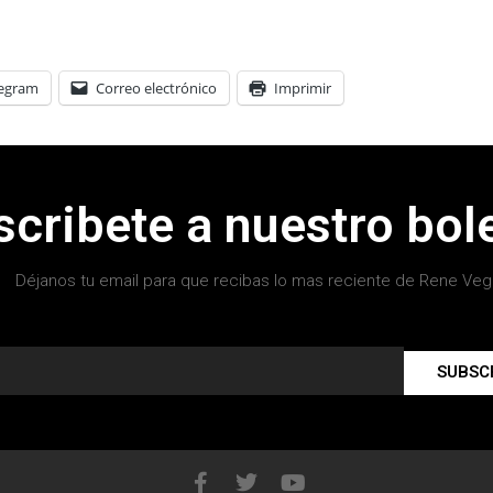
legram
Correo electrónico
Imprimir
scribete a nuestro bole
Déjanos tu email para que recibas lo mas reciente de Rene Veg
SUBSC