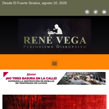
Desde El Fuerte Sinaloa, agosto 10, 2026
pinup
pin up
mostbet casino kz
bonus aviator game
1win