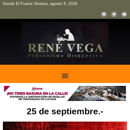
Desde El Fuerte Sinaloa, agosto 9, 2026
pinup
pin up
mostbet casino kz
bonus aviator game
1win
25 de septiembre.-