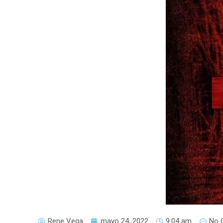
Rene Vega
mayo 24, 2022
9:04 am
No 