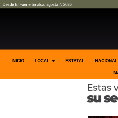
Desde El Fuerte Sinaloa, agosto 7, 2026
pinup
pin up
mostbet casino kz
bonus aviator game
1win
INICIO
LOCAL
ESTATAL
NACIONAL
IM