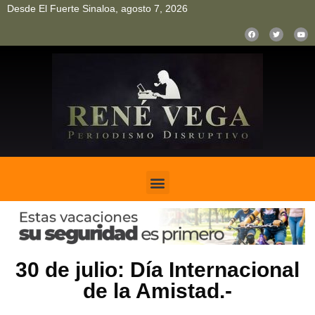
Desde El Fuerte Sinaloa, agosto 7, 2026
pinup
pin up
mostbet casino kz
bonus aviator game
1win
30 de julio: Día Internacional
de la Amistad.-