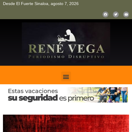
Desde El Fuerte Sinaloa, agosto 7, 2026
pinup
pin up
mostbet casino kz
bonus aviator game
1win