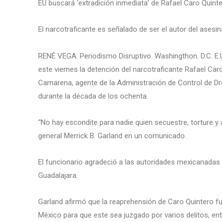
EU buscará ‘extradición inmediata’ de Rafael Caro Quinte
El narcotraficante es señalado de ser el autor del asesin
RENÉ VEGA: Periodismo Disruptivo. Washingthon. D.C. E.U
este viernes la detención del narcotraficante Rafael Car
Camarena, agente de la Administración de Control de Dro
durante la década de los ochenta.
“No hay escondite para nadie quien secuestre, torture y a
general Merrick B. Garland en un comunicado.
El funcionario agradeció a las autoridades mexicanadas i
Guadalajara.
Garland afirmó que la reaprehensión de Caro Quintero fu
México para que este sea juzgado por varios delitos, en