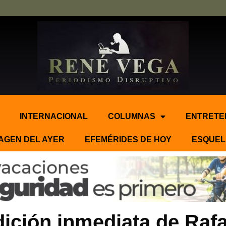
INTERNACIONAL
COLUMNAS
ENTRETE
AGEN DEL AYER
EFEMÉRIDES DE HOY
ESQUEL
ición inmediata de Rafa