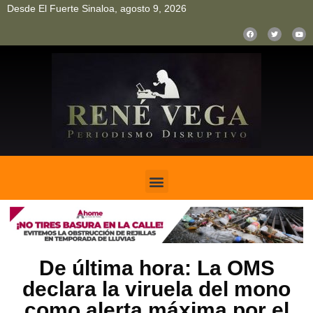
Desde El Fuerte Sinaloa, agosto 9, 2026
pinup
pin up
mostbet casino kz
bonus aviator game
1win
De última hora: La OMS
declara la viruela del mono
como alerta máxima por el