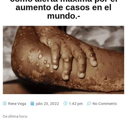
aumento de casos en el
mundo.-
Rene Vega
julio 23, 2022
1:42 pm
No Comments
De última hora: