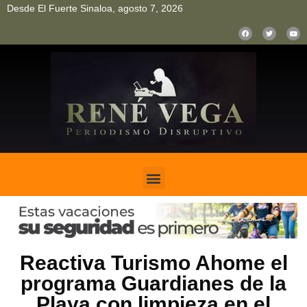
Desde El Fuerte Sinaloa, agosto 7, 2026
pinup
pin up
mostbet casino kz
bonus aviator game
1win
Reactiva Turismo Ahome el
programa Guardianes de la
Playa con limpieza en el