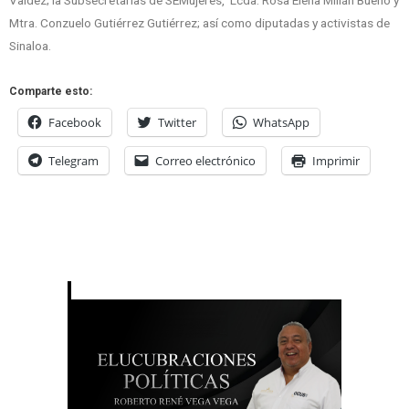
Valdez; la Subsecretarias de SEMujeres, Lcda. Rosa Elena Millán Bueno y
Mtra. Conzuelo Gutiérrez Gutiérrez; así como diputadas y activistas de
Sinaloa.
Comparte esto:
Facebook
Twitter
WhatsApp
Telegram
Correo electrónico
Imprimir