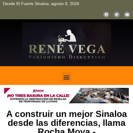
Desde El Fuerte Sinaloa, agosto 8, 2026
pinup
pin up
mostbet casino kz
bonus aviator game
1win
A construir un mejor Sinaloa
desde las diferencias, llama
Rocha Moya.-