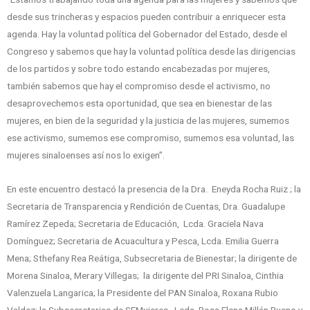
desde sus trincheras y espacios pueden contribuir a enriquecer esta
agenda. Hay la voluntad política del Gobernador del Estado, desde el
Congreso y sabemos que hay la voluntad política desde las dirigencias
de los partidos y sobre todo estando encabezadas por mujeres,
también sabemos que hay el compromiso desde el activismo, no
desaprovechemos esta oportunidad, que sea en bienestar de las
mujeres, en bien de la seguridad y la justicia de las mujeres, sumemos
ese activismo, sumemos ese compromiso, sumemos esa voluntad, las
mujeres sinaloenses así nos lo exigen”.
En este encuentro destacó la presencia de la Dra. Eneyda Rocha Ruiz ; la
Secretaria de Transparencia y Rendición de Cuentas, Dra. Guadalupe
Ramírez Zepeda; Secretaria de Educación, Lcda. Graciela Nava
Domínguez; Secretaria de Acuacultura y Pesca, Lcda. Emilia Guerra
Mena; Sthefany Rea Reátiga, Subsecretaria de Bienestar; la dirigente de
Morena Sinaloa, Merary Villegas; la dirigente del PRI Sinaloa, Cinthia
Valenzuela Langarica; la Presidente del PAN Sinaloa, Roxana Rubio