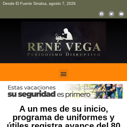
Desde El Fuerte Sinaloa, agosto 7, 2026
pinup
pin up
mostbet casino kz
bonus aviator game
1win
A un mes de su inicio,
programa de uniformes y
útiles registra avance del 80