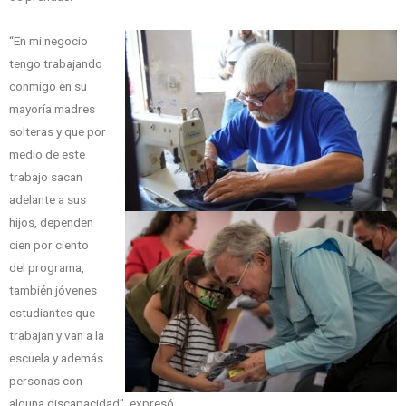
“En mi negocio
tengo trabajando
conmigo en su
mayoría madres
solteras y que por
medio de este
trabajo sacan
adelante a sus
hijos, dependen
cien por ciento
del programa,
también jóvenes
estudiantes que
trabajan y van a la
escuela y además
personas con
alguna discapacidad”, expresó.