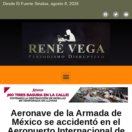
Desde El Fuerte Sinaloa, agosto 8, 2026
pinup
pin up
mostbet casino kz
bonus aviator game
1win
Aeronave de la Armada de
México se accidentó en el
Aeropuerto Internacional de