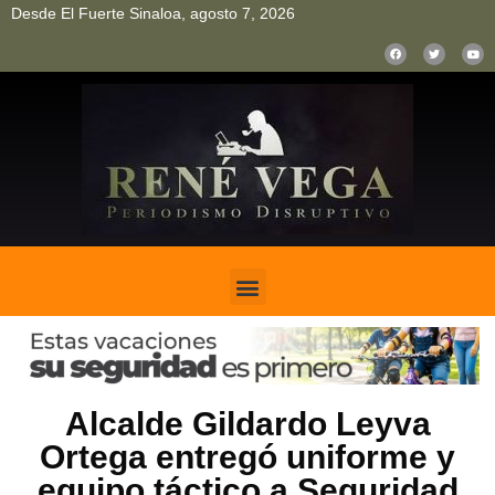
Desde El Fuerte Sinaloa, agosto 7, 2026
pinup
pin up
mostbet casino kz
bonus aviator game
1win
Alcalde Gildardo Leyva
Ortega entregó uniforme y
equipo táctico a Seguridad