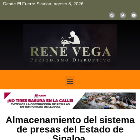
Desde El Fuerte Sinaloa, agosto 8, 2026
pinup
pin up
mostbet casino kz
bonus aviator game
1win
Almacenamiento del sistema
de presas del Estado de
Sinaloa.