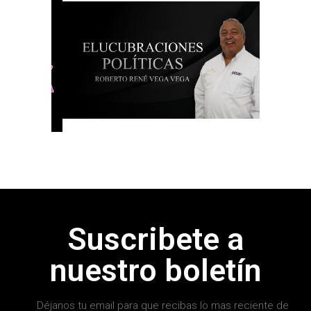
Suscribete a
nuestro boletín
Déjanos tu email para que recibas lo mas reciente de