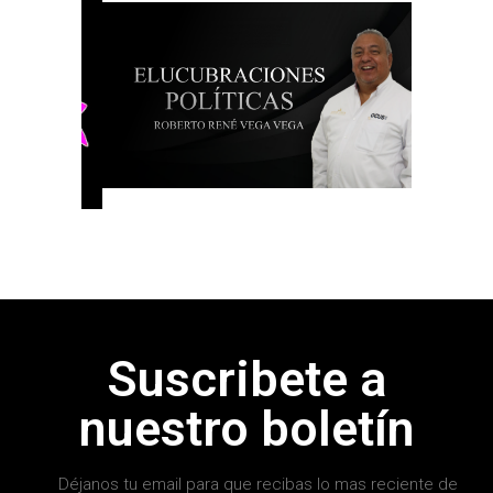
Suscribete a
nuestro boletín
Déjanos tu email para que recibas lo mas reciente de