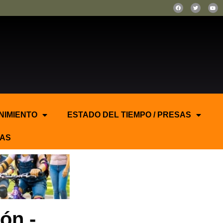
NIMIENTO
ESTADO DEL TIEMPO / PRESAS
AS
ón.-