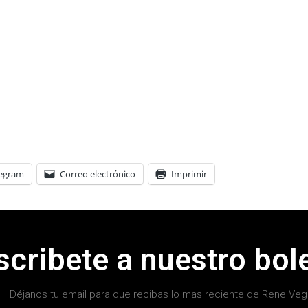
legram
Correo electrónico
Imprimir
scribete a nuestro bole
Déjanos tu email para que recibas lo mas reciente de Rene Veg