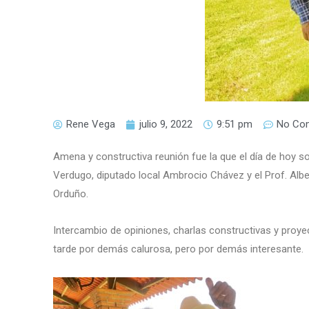
Rene Vega
julio 9, 2022
9:51 pm
No Co
Amena y constructiva reunión fue la que el día de hoy s
Verdugo, diputado local Ambrocio Chávez y el Prof. Albe
Orduño.
Intercambio de opiniones, charlas constructivas y proy
tarde por demás calurosa, pero por demás interesante.