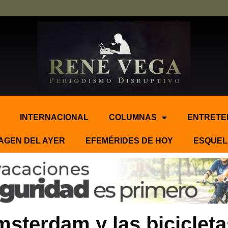
INTERNACIONAL
COLUMNAS
ENTRETE
AGEN DEL AYER
EFEMÉRIDES DE HOY
ESQUEL
sterdam y las bicicleta