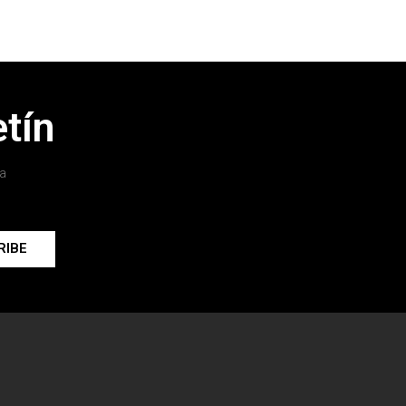
tín
a
RIBE