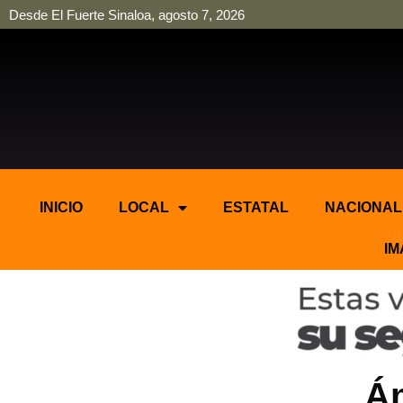
Desde El Fuerte Sinaloa, agosto 7, 2026
pinup
pin up
mostbet casino kz
bonus aviator game
1win
INICIO
LOCAL
ESTATAL
NACIONAL
IM
Ám