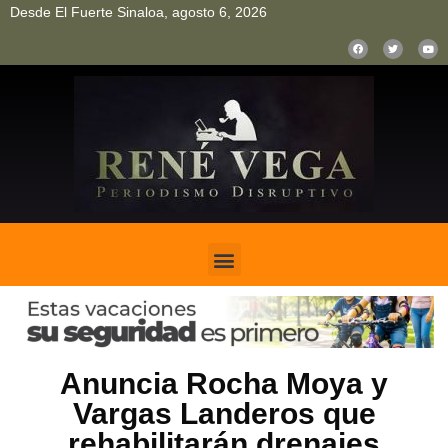
Desde El Fuerte Sinaloa, agosto 6, 2026
pinup
pin up
mostbet casino kz
bonus aviator game
1win
Anuncia Rocha Moya y
Vargas Landeros que
rehabilitarán drenajes