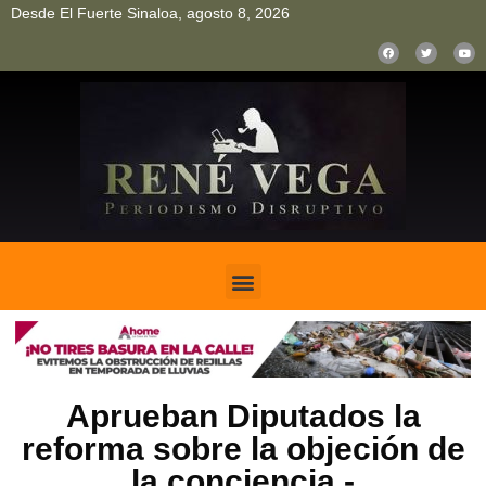
Desde El Fuerte Sinaloa, agosto 8, 2026
pinup
pin up
mostbet casino kz
bonus aviator game
1win
Aprueban Diputados la
reforma sobre la objeción de
la conciencia.-