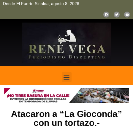
Desde El Fuerte Sinaloa, agosto 8, 2026
pinup
pin up
mostbet casino kz
bonus aviator game
1win
Atacaron a “La Gioconda”
con un tortazo.-