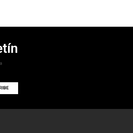
tín
a
RIBE