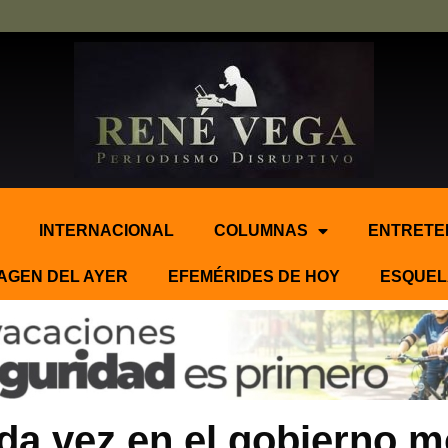
INTERNACIONAL
COLUMNAS
ENTRETE
AGEN DEL AYER
EFEMÉRIDES DE HOY
ESQUEL
 vez en el gobierno mo