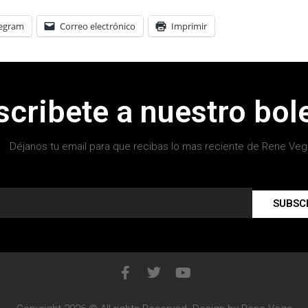
legram
Correo electrónico
Imprimir
scribete a nuestro bole
Déjanos tu email para que recibas lo mas reciente de Rene Veg
SUBSC