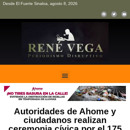
Desde El Fuerte Sinaloa, agosto 8, 2026
pinup
pin up
mostbet casino kz
bonus aviator game
1win
Autoridades de Ahome y
ciudadanos realizan
ceremonia cívica por el 175