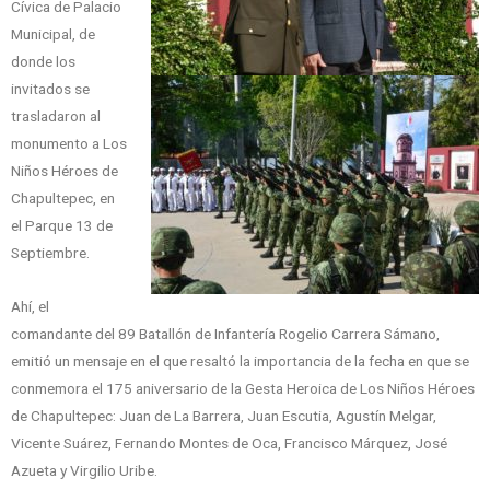
Cívica de Palacio
Municipal, de
donde los
invitados se
trasladaron al
monumento a Los
Niños Héroes de
Chapultepec, en
el Parque 13 de
Septiembre.
Ahí, el
comandante del 89 Batallón de Infantería Rogelio Carrera Sámano,
emitió un mensaje en el que resaltó la importancia de la fecha en que se
conmemora el 175 aniversario de la Gesta Heroica de Los Niños Héroes
de Chapultepec: Juan de La Barrera, Juan Escutia, Agustín Melgar,
Vicente Suárez, Fernando Montes de Oca, Francisco Márquez, José
Azueta y Virgilio Uribe.