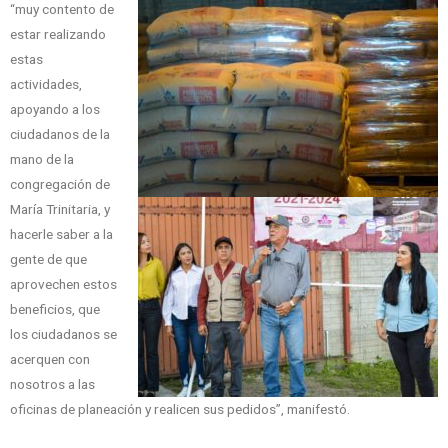
“muy contento de
estar realizando
estas
actividades,
apoyando a los
ciudadanos de la
mano de la
congregación de
María Trinitaria, y
hacerle saber a la
gente de que
aprovechen estos
beneficios, que
los ciudadanos se
acerquen con
nosotros a las
oficinas de planeación y realicen sus pedidos”, manifestó.