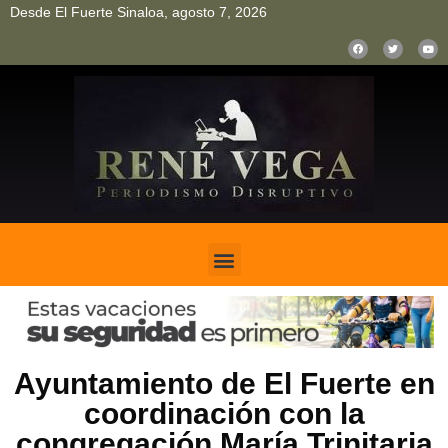
Desde El Fuerte Sinaloa, agosto 7, 2026
pinup
pin up
mostbet casino kz
bonus aviator game
1win
Ayuntamiento de El Fuerte en
coordinación con la
congregación María Trinitaria