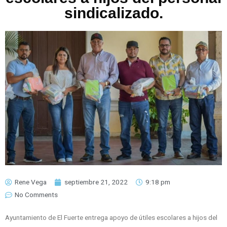
sindicalizado.
Rene Vega
septiembre 21, 2022
9:18 pm
No Comments
Ayuntamiento de El Fuerte entrega apoyo de útiles escolares a hijos del