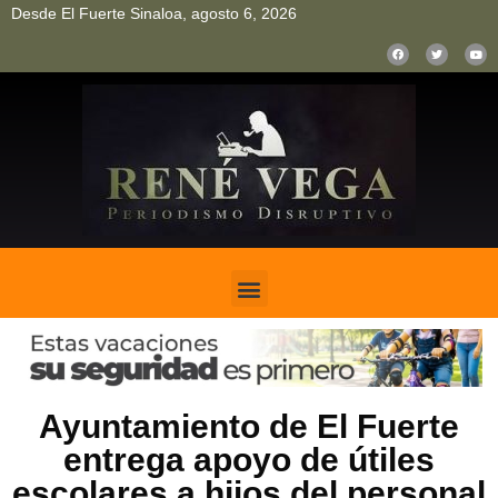
Desde El Fuerte Sinaloa, agosto 6, 2026
pinup
pin up
mostbet casino kz
bonus aviator game
1win
Ayuntamiento de El Fuerte
entrega apoyo de útiles
escolares a hijos del personal