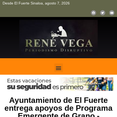
Desde El Fuerte Sinaloa, agosto 7, 2026
pinup
pin up
mostbet casino kz
bonus aviator game
1win
Ayuntamiento de El Fuerte
entrega apoyos de Programa
Emergente de Grano.-