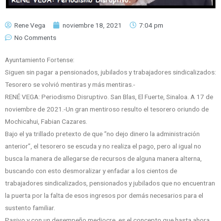
Rene Vega
noviembre 18, 2021
7:04 pm
No Comments
Ayuntamiento Fortense:
Siguen sin pagar a pensionados, jubilados y trabajadores sindicalizados:
Tesorero se volvió mentiras y más mentiras.-
RENÉ VEGA: Periodismo Disruptivo. San Blas, El Fuerte, Sinaloa. A 17 de
noviembre de 2021.-Un gran mentiroso resulto el tesorero oriundo de
Mochicahui, Fabian Cazares.
Bajo el ya trillado pretexto de que “no dejo dinero la administración
anterior”, el tesorero se escuda y no realiza el pago, pero al igual no
busca la manera de allegarse de recursos de alguna manera alterna,
buscando con esto desmoralizar y enfadar a los cientos de
trabajadores sindicalizados, pensionados y jubilados que no encuentran
la puerta por la falta de esos ingresos por demás necesarios para el
sustento familiar.
Pasivo y con un desempeño mediocre, es el concepto que hasta ahora