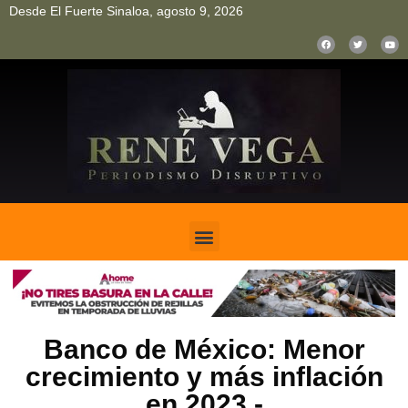
Desde El Fuerte Sinaloa, agosto 9, 2026
pinup
pin up
mostbet casino kz
bonus aviator game
1win
Banco de México: Menor
crecimiento y más inflación
en 2023.-