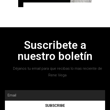
Suscribete a
nuestro boletín
Déjanos tu email para que recibas lo mas reciente de
Rene Vega
SUBSCRIBE