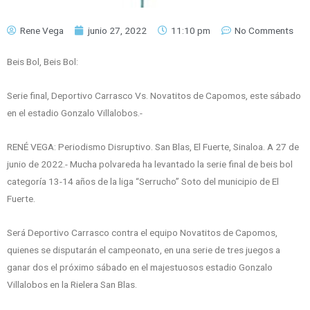
Rene Vega
junio 27, 2022
11:10 pm
No Comments
Beis Bol, Beis Bol:
Serie final, Deportivo Carrasco Vs. Novatitos de Capomos, este sábado
en el estadio Gonzalo Villalobos.-
RENÉ VEGA: Periodismo Disruptivo. San Blas, El Fuerte, Sinaloa. A 27 de
junio de 2022.- Mucha polvareda ha levantado la serie final de beis bol
categoría 13-14 años de la liga “Serrucho” Soto del municipio de El
Fuerte.
Será Deportivo Carrasco contra el equipo Novatitos de Capomos,
quienes se disputarán el campeonato, en una serie de tres juegos a
ganar dos el próximo sábado en el majestuosos estadio Gonzalo
Villalobos en la Rielera San Blas.