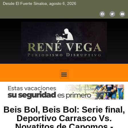
Desde El Fuerte Sinaloa, agosto 6, 2026
pinup
pin up
mostbet casino kz
bonus aviator game
1win
Beis Bol, Beis Bol: Serie final,
Deportivo Carrasco Vs.
Novatitos de Capomos.-